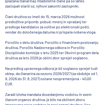
(plačana članarina), mladoletne člane pa so lahko
zastopali starši oz. njihovi zakoniti zastopniki.
Člani društva so imeli do 15. marca 2026 možnost
predložitve pripomb, pobud, mnenj in vprašanj ter
predloge kandidatov za volitve po elektronski pošti,
vendar do določenega datuma ni prispela nobena vloga.
Poročilo o delu društva, Poročilo o finančnem poslovanju
društva, Poročilo Nadzornega odbora in Poročilo
Disciplinske komisije v letu 2025 ter Okvirni program dela
društva za leto 2026 je občni zbor sprejel soglasno.
Na predlog upravnega odbora je bil soglasno sprejel tudi
sklep, da članarina za sezono 2026/2027 (za obdobje od 1.
9. 2026 do 31. 8. 2027) ostane nespremenjena – 40,00
EUR.
Zaradi izteka mandata dosedanjemu vodstvu in vsem
članom organov društva, je bilo na občnem zboru
imenovano novo vodstvo in novi organi društva. Vse