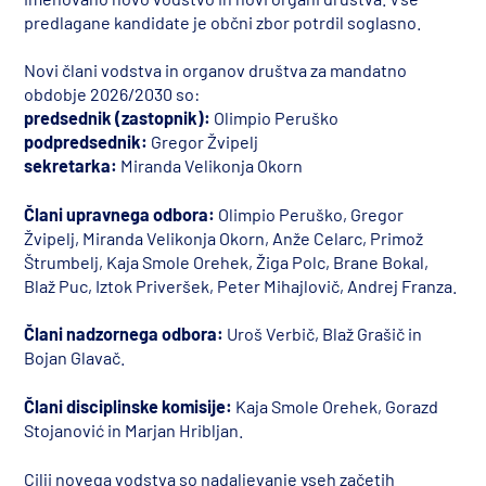
predlagane kandidate je občni zbor potrdil soglasno.
Novi člani vodstva in organov društva za mandatno
obdobje 2026/2030 so:
predsednik (zastopnik):
Olimpio Peruško
podpredsednik:
Gregor Žvipelj
sekretarka:
Miranda Velikonja Okorn
Člani upravnega odbora:
Olimpio Peruško, Gregor
Žvipelj, Miranda Velikonja Okorn, Anže Celarc, Primož
Štrumbelj, Kaja Smole Orehek, Žiga Polc, Brane Bokal,
Blaž Puc, Iztok Priveršek, Peter Mihajlovič, Andrej Franza.
Člani nadzornega odbora:
Uroš Verbič, Blaž Grašič in
Bojan Glavač.
Člani disciplinske komisije:
Kaja Smole Orehek, Gorazd
Stojanović in Marjan Hribljan.
Cilji novega vodstva so nadaljevanje vseh začetih