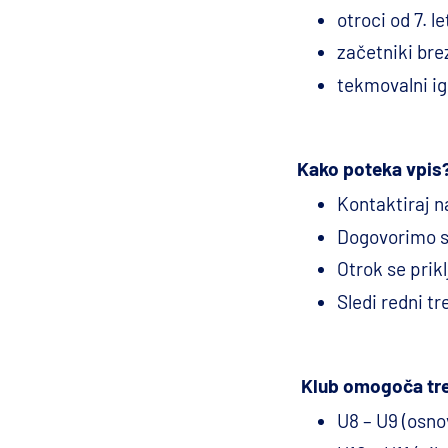
otroci od 7. le
začetniki bre
tekmovalni ig
Kako poteka vpis
Kontaktiraj 
Dogovorimo s
Otrok se prikl
Sledi redni tr
Klub omogoča tren
U8 – U9 (osn