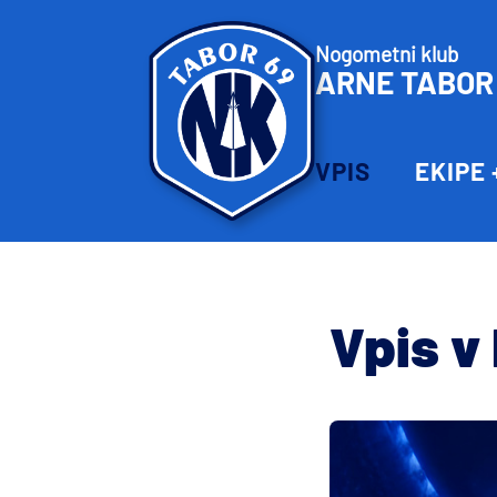
Nogometni klub
ARNE TABOR
VPIS
EKIPE
Vpis v