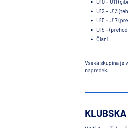
U10 – U11 (gib
U12 – U13 (teh
U15 – U17 (pr
U19 – (prehod
Člani
Vsaka skupina je vo
napredek.
KLUBSKA 