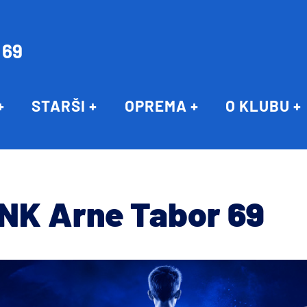
 69
STARŠI
OPREMA
O KLUBU
 NK Arne Tabor 69