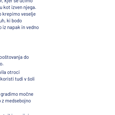
r, kjer se učimo
u kot izven njega.
ro krepimo veselje
uh, ki bodo
 iz napak in vedno
spoštovanja do
o.
ila otroci
oristi tudi v šoli
s gradimo močne
jo z medsebojno