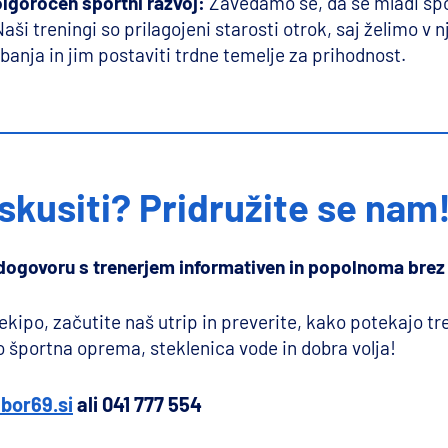
lgoročen športni razvoj:
Zavedamo se, da se mladi špor
i treningi so prilagojeni starosti otrok, saj želimo v nj
ibanja in jim postaviti trdne temelje za prihodnost.
skusiti? Pridružite se nam
o dogovoru s trenerjem informativen in popolnoma brez
ekipo, začutite naš utrip in preverite, kako potekajo tre
o športna oprema, steklenica vode in dobra volja!
bor69.si
ali 041 777 554