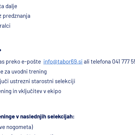
ta dalje
z predznanja
ralci
?
nas preko e-pošte
info@tabor69.si
ali telefona 041 777 
e za uvodni trening
juči ustrezni starostni selekciji
ening in vključitev v ekipo
inge v naslednjih selekcijah:
ove nogometa)