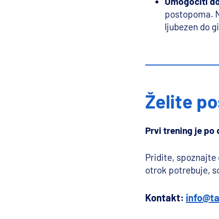
Omogočiti do
postopoma. Naš
ljubezen do g
Želite po
Prvi trening je p
Pridite, spoznajte 
otrok potrebuje, s
Kontakt:
info@ta