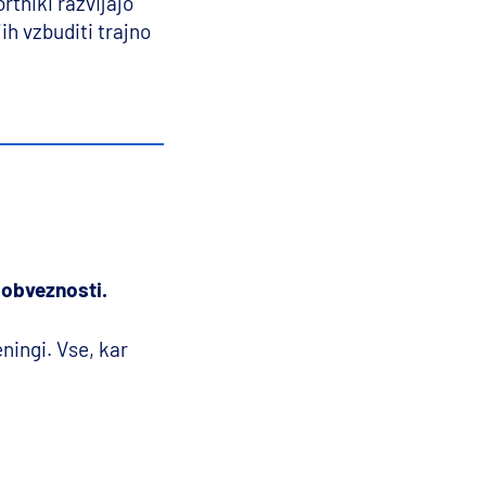
tniki razvijajo
ih vzbuditi trajno
!
 obveznosti.
ningi. Vse, kar