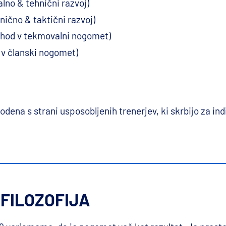
alno & tehnični razvoj)
nično & taktični razvoj)
ehod v tekmovalni nogomet)
 v članski nogomet)
dena s strani usposobljenih trenerjev, ki skrbijo za indi
FILOZOFIJA