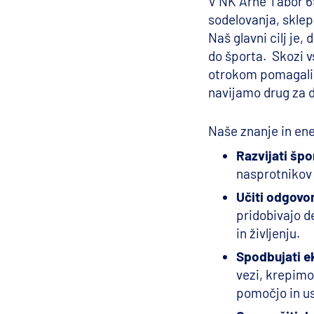
V NK Arne Tabor 69
sodelovanja, sklep
Naš glavni cilj je,
do športa. Skozi v
otrokom pomagali 
navijamo drug za 
Naše znanje in ene
Razvijati šp
nasprotnikov 
Učiti odgovor
pridobivajo de
in življenju.
Spodbujati e
vezi, krepimo
pomočjo in us