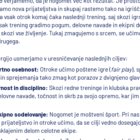
 verjamemo, da je nogomet več kot rezultat. Je prosto
amo nova prijateljstva in skupaj rastemo tako na igrišč
 da vsak otrok komaj čaka naslednji trening, saj skozi ig
sak trening gradimo pogum, delovne navade in ekipni d
skozi vse življenje. Tukaj zmagujemo s srcem, se učimo
drugega.
rgijo usmerjamo v uresničevanje naslednjih ciljev:
ortno osebnost:
Otroke učimo poštene igre (
fair play
), 
in sprejemanja tako zmag kot porazov z dvignjeno glav
nost in disciplino:
Skozi redne treninge in klubska prav
lovne navade, točnost in skrb za svojo opremo, kar jim k
kipno sodelovanje:
Nogomet je moštveni šport. Pri na
 prijateljstvo in otroke učimo, da se cilji vedno dosega
klajenim delom celotne ekipe.