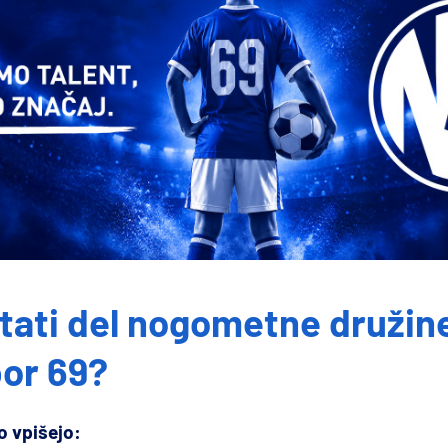
stati del nogometne družin
or 69?
o vpišejo: