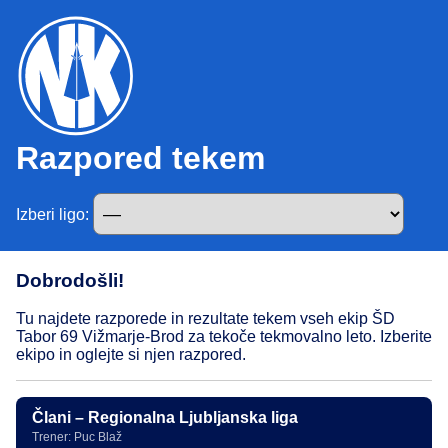
Razpored tekem
Izberi ligo:
Dobrodošli!
Tu najdete razporede in rezultate tekem vseh ekip ŠD
Tabor 69 Vižmarje-Brod za tekoče tekmovalno leto. Izberite
ekipo in oglejte si njen razpored.
Člani – Regionalna Ljubljanska liga
Trener: Puc Blaž