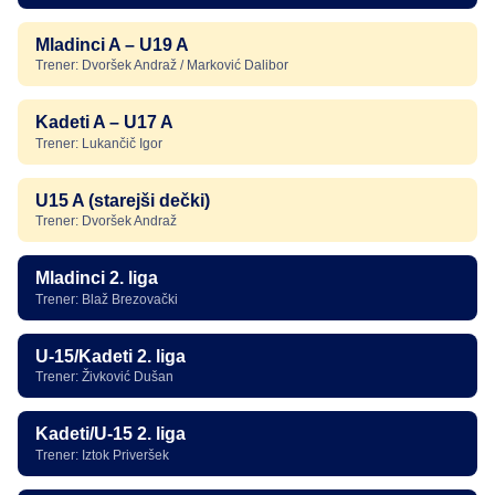
Mladinci A – U19 A
Trener: Dvoršek Andraž / Marković Dalibor
Kadeti A – U17 A
Trener: Lukančič Igor
U15 A (starejši dečki)
Trener: Dvoršek Andraž
Mladinci 2. liga
Trener: Blaž Brezovački
U-15/Kadeti 2. liga
Trener: Živković Dušan
Kadeti/U-15 2. liga
Trener: Iztok Priveršek