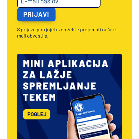
S prijavo potrjujete, da želite prejemati naša e-
mail obvestila.